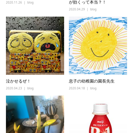
が効くって本当？！
2020.11.26
blog
2020.04.29
blog
泣かせるぜ！
息子の幼稚園の園長先生
2020.04.23
blog
2020.04.18
blog