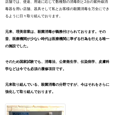
店舗では、使途、用途に応じて数種類の消毒剤と2台の紫外線消
毒
器を用い店舗、
器具そして私とお客様の殺菌消毒を万全にでき
るように日々取り組
んでおります。
元来、理美容業は、殺菌消毒が義務付けられております。その
昔、
医療機関が少ない時代は医療機関に準ずる行為を行える唯一
の施設
でした。
そのため国家試験でも、消毒法、公衆衛生学、伝染病学、
皮膚科
学などは今でも必須の履修項目です。
元来取り組んでいる、殺菌消毒の分野ですが、
今はそれをさらに
強化して取り組んでおります。