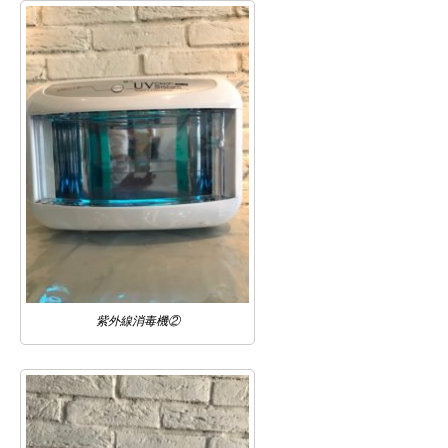
紫外線消毒機②