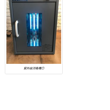
紫外線消毒機①