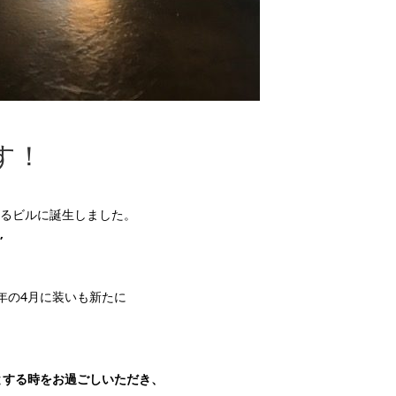
です！
とあるビルに誕生しました。
”
年の4月に装いも新たに
とする時をお過ごしいただき、