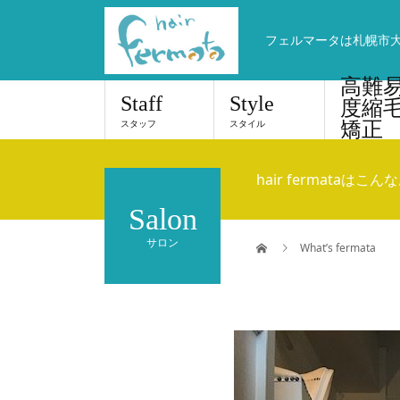
フェルマータは札幌市
高難
Staff
Style
度縮
スタッフ
スタイル
矯正
hair fermataはこ
Salon
サロン
What’s fermata