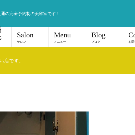
大通の完全予約制の美容室です！
易
Salon
Menu
Blog
Co
毛
サロン
メニュー
ブログ
お問
んなお店です。